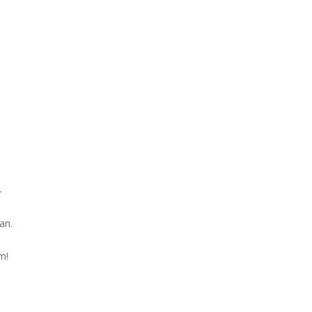
–
an.
m!