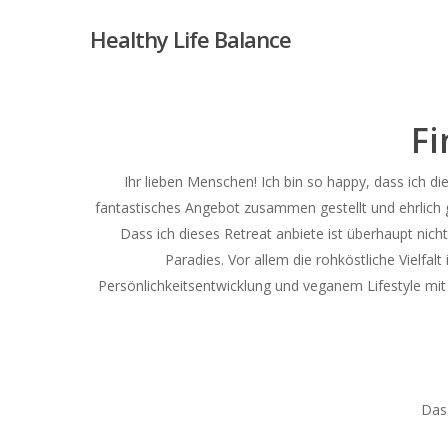
Skip
Healthy Life Balance
to
main
content
Fi
Ihr lieben Menschen! Ich bin so happy, dass ich 
fantastisches Angebot zusammen gestellt und ehrlich ge
Dass ich dieses Retreat anbiete ist überhaupt nicht
Paradies. Vor allem die rohköstliche Vielfa
Persönlichkeitsentwicklung und veganem Lifestyle mi
Das 