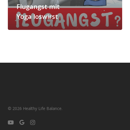
Flugangst mit
Yoga loswirst
© 2026 Healthy Life Balance.
youtube
google-
instagram
plus